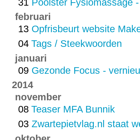
31
Poolster Fysiomassage -
februari
13
Opfrisbeurt website Make
04
Tags / Steekwoorden
januari
09
Gezonde Focus - vernie
2014
november
08
Teaser MFA Bunnik
03
Zwartepietvlag.nl staat we
oktober