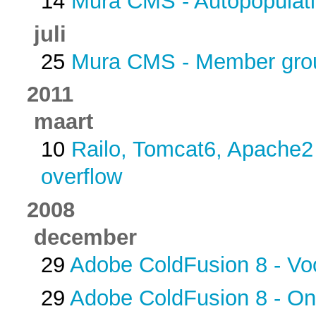
14
Mura CMS - Autopopulati
juli
25
Mura CMS - Member group
2011
maart
10
Railo, Tomcat6, Apache2
overflow
2008
december
29
Adobe ColdFusion 8 - Vo
29
Adobe ColdFusion 8 - On