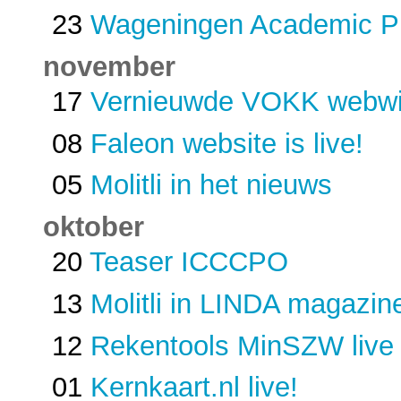
23
Wageningen Academic Pu
november
17
Vernieuwde VOKK webwi
08
Faleon website is live!
05
Molitli in het nieuws
oktober
20
Teaser ICCCPO
13
Molitli in LINDA magazin
12
Rekentools MinSZW live
01
Kernkaart.nl live!