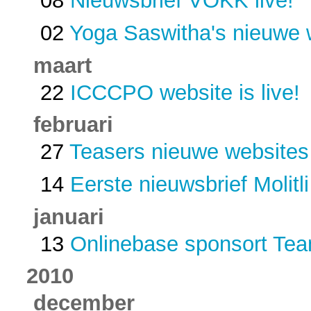
08
Nieuwsbrief VOKK live!
02
Yoga Saswitha's nieuwe w
maart
22
ICCCPO website is live!
februari
27
Teasers nieuwe websites
14
Eerste nieuwsbrief Molitli
januari
13
Onlinebase sponsort Te
2010
december