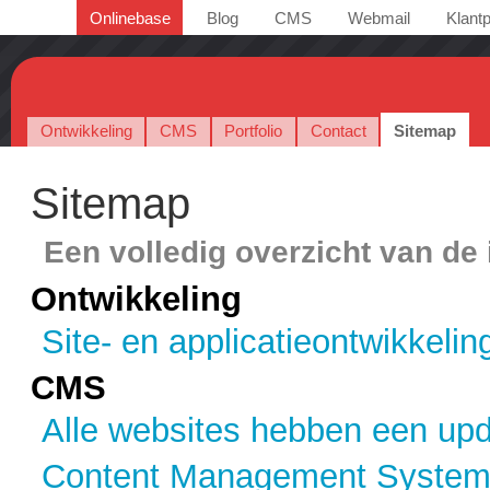
Onlinebase
Blog
CMS
Webmail
Klantp
Ontwikkeling
CMS
Portfolio
Contact
Sitemap
Sitemap
Een volledig overzicht van de
Ontwikkeling
Site- en applicatieontwikkelin
CMS
Alle websites hebben een up
Content Management Syste