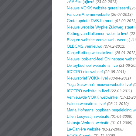
zAPP is (a)live!
(23-09-2013)
Nieuwe VOKK website gerealiseerd
(26
Fanconi Anemie website
(26-07-2013)
Grote update DVB Intranet
(01-03-2013
Nieuwe website Wypke Zuidweg staat l
Ketting van Ballonnen website live!
(22
Blog en website vernieuwd - weer ;-)
(1
OLBCMS vernieuwd
(27-02-2012)
KanjerKetting website live!
(25-01-2012
Nieuwe look-and-feel Onlinebase websi
Delteykschool website is live
(21-06-20
ICCCPO nieuwsbrief
(23-05-2011)
Nieuwsbrief VOKK live!
(08-04-2011)
Yoga Saswitha's nieuwe website live!
(
ICCCPO website is live!
(22-03-2011)
Vernieuwde VOKK webwinkel
(17-11-20
Faleon website is live!
(08-11-2010)
Maria Hofmans loopbaan begeleiding w
Ellen Looyestijn website
(01-04-2009)
Natasja Verkerk website
(01-01-2009)
La-Ganière website
(01-12-2008)
VOKK Agenda
(01-11-2008)