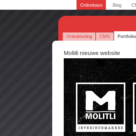
Onlinebase
Blog
C
Ontwikkeling
CMS
Portfoli
Molitli nieuwe website