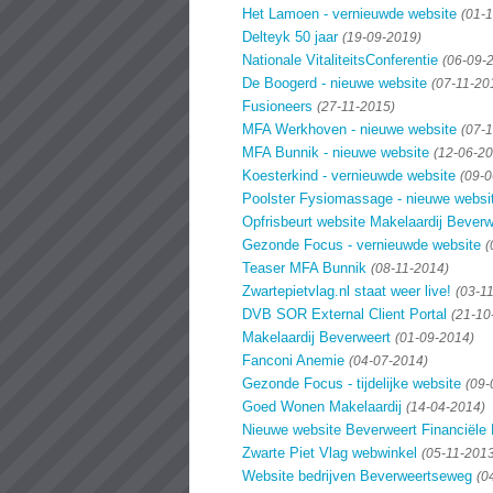
Het Lamoen - vernieuwde website
(01-
Delteyk 50 jaar
(19-09-2019)
Nationale VitaliteitsConferentie
(06-09-
De Boogerd - nieuwe website
(07-11-20
Fusioneers
(27-11-2015)
MFA Werkhoven - nieuwe website
(07-
MFA Bunnik - nieuwe website
(12-06-20
Koesterkind - vernieuwde website
(09-0
Poolster Fysiomassage - nieuwe websi
Opfrisbeurt website Makelaardij Beverw
Gezonde Focus - vernieuwde website
(
Teaser MFA Bunnik
(08-11-2014)
Zwartepietvlag.nl staat weer live!
(03-1
DVB SOR External Client Portal
(21-10
Makelaardij Beverweert
(01-09-2014)
Fanconi Anemie
(04-07-2014)
Gezonde Focus - tijdelijke website
(09-
Goed Wonen Makelaardij
(14-04-2014)
Nieuwe website Beverweert Financiële 
Zwarte Piet Vlag webwinkel
(05-11-201
Website bedrijven Beverweertseweg
(0