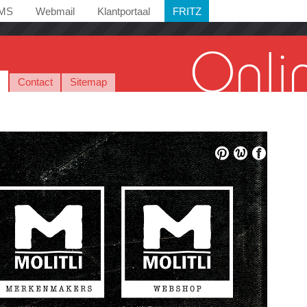
MS
Webmail
Klantportaal
FRITZ
Onli
o
Contact
Sitemap