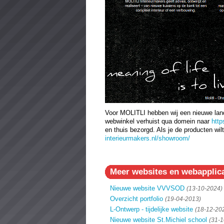
Voor MOLITLI hebben wij een nieuwe landi
webwinkel verhuist qua domein naar
http
en thuis bezorgd. Als je de producten wilt
interieurmakers.nl/showroom/
Meer websites en webapplica
Nieuwe website VVVSOD
(13-10-2024)
Overzicht portfolio
(19-04-2013)
L-Ontwerp - tijdelijke website
(18-12-20
Nieuwe website St.Michiel school
(31-1