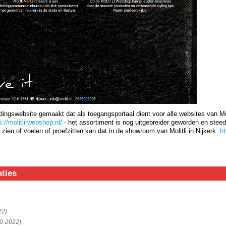
ngswebsite gemaakt dat als toegangsportaal dient voor alle websites van Mol
s://molitli-webshop.nl/
- het assortiment is nog uitgebreider geworden en steeds
 zien of voelen of proefzitten kan dat in de showroom van Molitli in Nijkerk:
ht
ties
22)
0-2022)