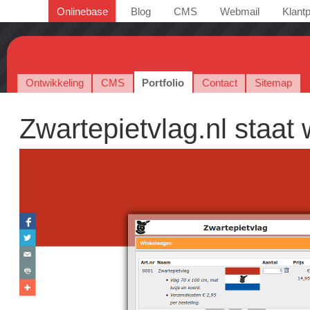
Onlinebase
Blog
CMS
Webmail
Klantp
Ontwikkeling
CMS
Portfolio
Contact
Sitemap
Zwartepietvlag.nl staat 