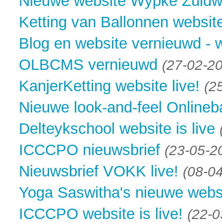
Nieuwe website Wypke Zuidwe
Ketting van Ballonnen website
Blog en website vernieuwd - w
OLBCMS vernieuwd
(27-02-2
KanjerKetting website live!
(2
Nieuwe look-and-feel Onlineb
Delteykschool website is live
ICCCPO nieuwsbrief
(23-05-2
Nieuwsbrief VOKK live!
(08-0
Yoga Saswitha's nieuwe websi
ICCCPO website is live!
(22-0