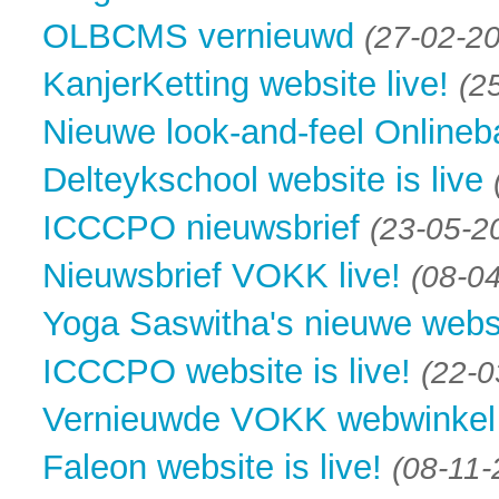
OLBCMS vernieuwd
(27-02-2
KanjerKetting website live!
(2
Nieuwe look-and-feel Onlineb
Delteykschool website is live
ICCCPO nieuwsbrief
(23-05-2
Nieuwsbrief VOKK live!
(08-0
Yoga Saswitha's nieuwe websi
ICCCPO website is live!
(22-0
Vernieuwde VOKK webwinkel
Faleon website is live!
(08-11-