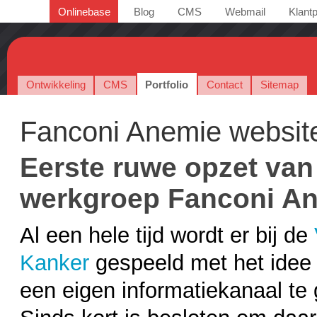
Onlinebase
Blog
CMS
Webmail
Klantp
Ontwikkeling
CMS
Portfolio
Contact
Sitemap
Fanconi Anemie websit
Eerste ruwe opzet van
werkgroep Fanconi A
Al een hele tijd wordt er bij de
Kanker
gespeeld met het idee
een eigen informatiekanaal te 