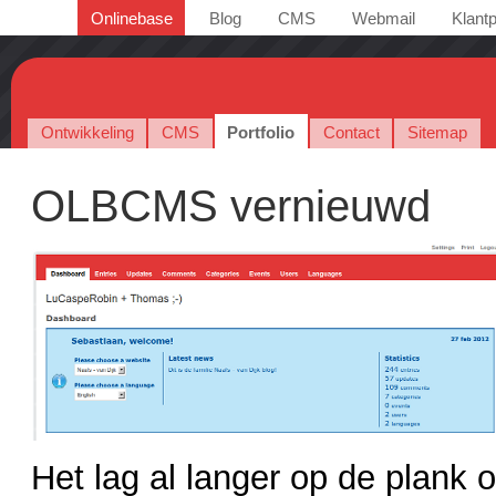
Onlinebase
Blog
CMS
Webmail
Klantp
Ontwikkeling
CMS
Portfolio
Contact
Sitemap
OLBCMS vernieuwd
Het lag al langer op de plank